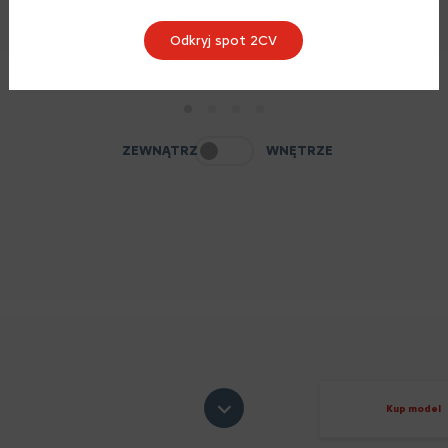
Odkryj spot 2CV
1
2
3
4
ZEWNĄTRZ
WNĘTRZE
Kup model