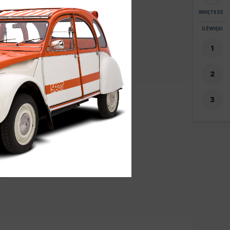
WNĘTRZE
POWIĘKSZEN
DŹWIĘKI
+
65
-