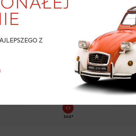
ONAŁEJ
IE
AJLEPSZEGO Z
N
360°