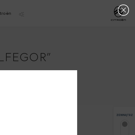
Clos
http://www.citro
troën
ELFEGOR”
ZEWNĄTRZ