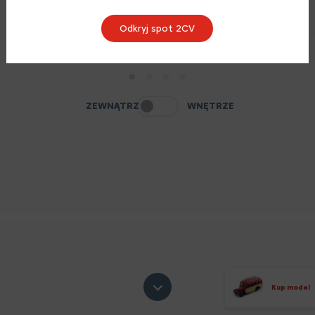
Odkryj spot 2CV
1
2
3
4
ZEWNĄTRZ
WNĘTRZE
Kup model