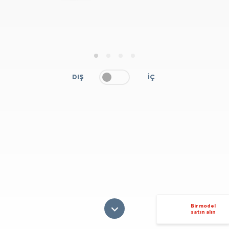
1
2
3
4
DIŞ
İÇ
Bir model
satın alın