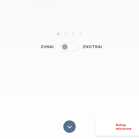
1
2
3
4
ZUNAJ
ZNOTRAJ
Nakup
miniature