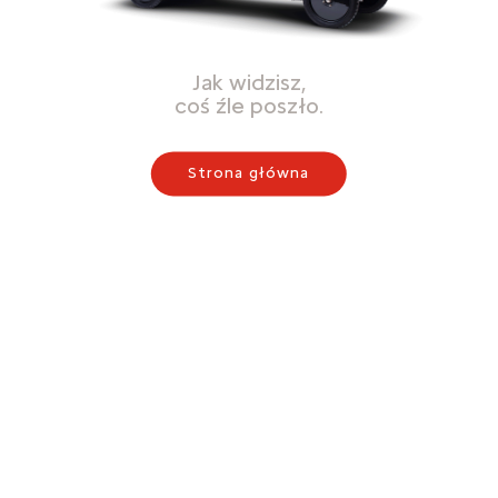
Jak widzisz,
coś źle poszło.
Strona główna