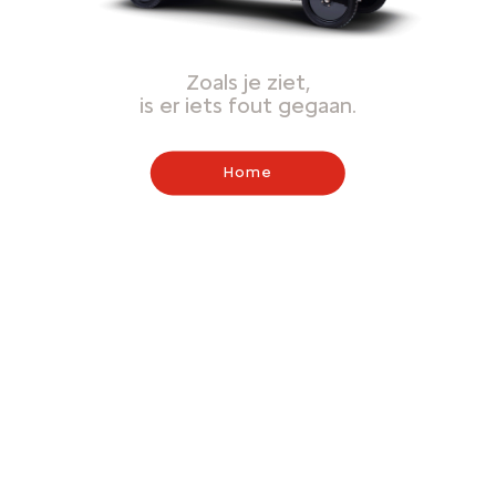
Zoals je ziet,
is er iets fout gegaan.
Home