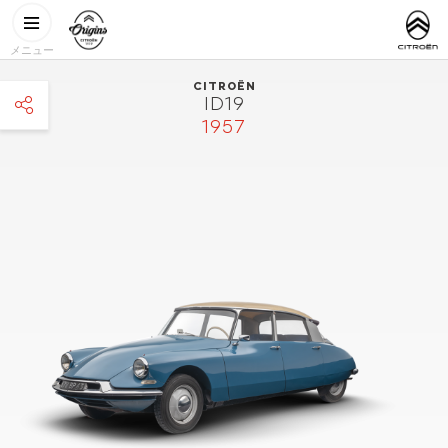
メインコンテンツに移動
CITROËN
http://www.
ORIGINS
メニュー
CITROËN
ID19
1957
facebook
twitter
pinterest