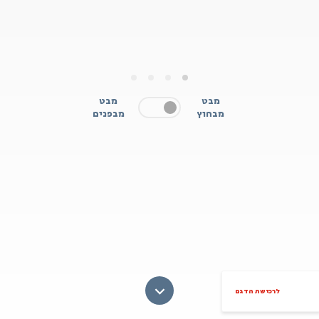
4
3
2
1
מבט
מבט
מבחוץ
מבפנים
לרכישת הדגם