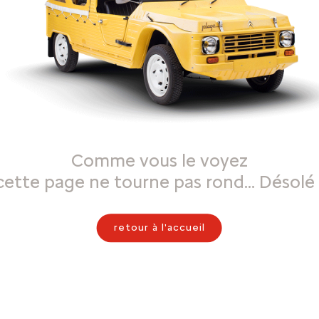
Comme vous le voyez
cette page ne tourne pas rond… Désolé 
retour à l'accueil