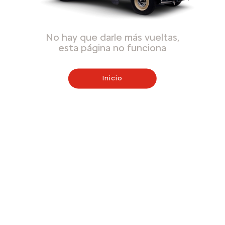
No hay que darle más vueltas,
esta página no funciona
Inicio