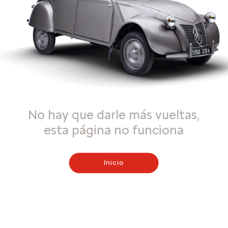
No hay que darle más vueltas,
esta página no funciona
Inicio