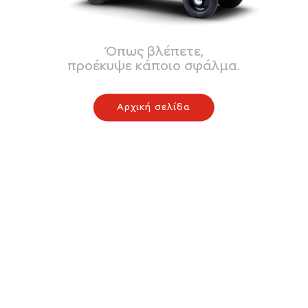
Όπως βλέπετε,
προέκυψε κάποιο σφάλμα.
Αρχική σελίδα