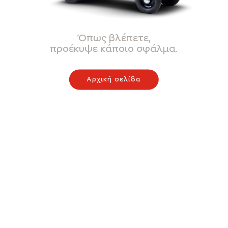
Όπως βλέπετε,
προέκυψε κάποιο σφάλμα.
Αρχική σελίδα