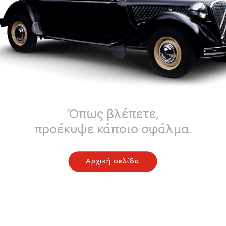
Όπως βλέπετε,
προέκυψε κάποιο σφάλμα.
Αρχική σελίδα