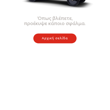
Όπως βλέπετε,
προέκυψε κάποιο σφάλμα.
Αρχική σελίδα