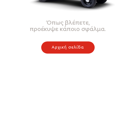
Όπως βλέπετε,
προέκυψε κάποιο σφάλμα.
Αρχική σελίδα