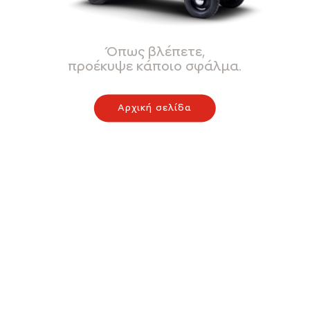
Όπως βλέπετε,
προέκυψε κάποιο σφάλμα.
Αρχική σελίδα