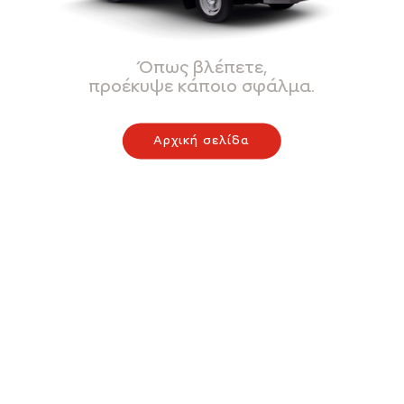
Όπως βλέπετε,
προέκυψε κάποιο σφάλμα.
Αρχική σελίδα