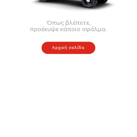
Όπως βλέπετε,
προέκυψε κάποιο σφάλμα.
Αρχική σελίδα