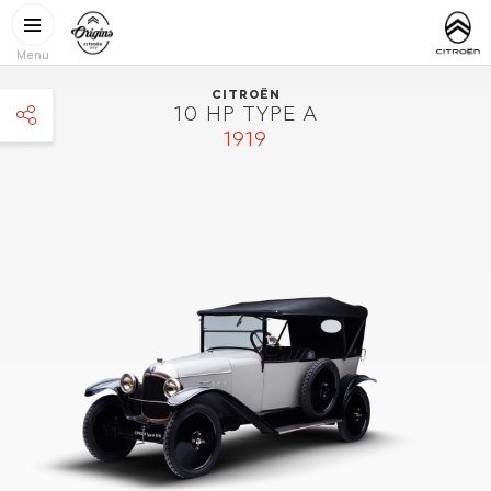
Gå til hovedindhold
CITROËN
http://www.
ORIGINS
Menu
CITROËN
10 HP TYPE A
1919
facebook
twitter
pinterest