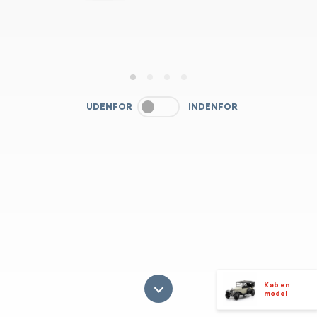
1
2
3
4
UDENFOR
INDENFOR
Køb en
model